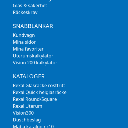
Glas & säkerhet
Räckeskrav
SNABBLÄNKAR
Kundvagn
Mina sidor
Mina favoriter
Uterumskalkylator
Vision 200 kalkylator
KATALOGER
Rexal Glasräcke rostfritt
Rexal Quick helglasräcke
Rexal Round/Square
Rexal Uterum
Vision300
Duschbeslag
Maba katalog nr10