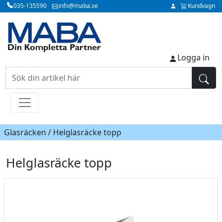
035-135590
info@maba.se
Kundvagn
Logga in
Glasräcken / Helglasräcke topp
Helglasräcke topp