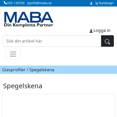
035-135590
info@maba.se
Kundvagn
Logga in
Glasprofiler / Spegelskena
Spegelskena