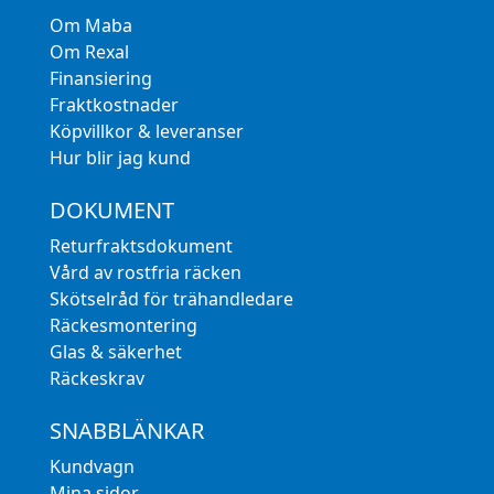
Om Maba
Om Rexal
Finansiering
Fraktkostnader
Köpvillkor & leveranser
Hur blir jag kund
DOKUMENT
Returfraktsdokument
Vård av rostfria räcken
Skötselråd för trähandledare
Räckesmontering
Glas & säkerhet
Räckeskrav
SNABBLÄNKAR
Kundvagn
Mina sidor