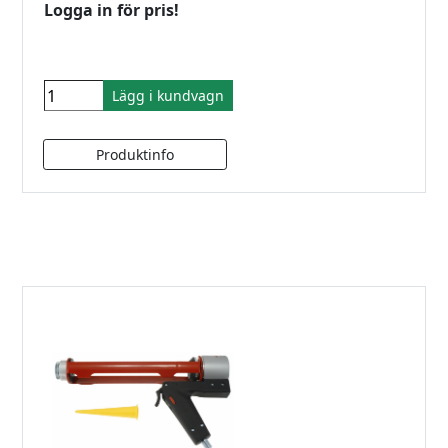
Logga in för pris!
Lägg i kundvagn