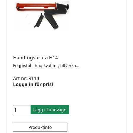
Handfogspruta H14
Fogpistol i hög kvalitet, tillverkad i glasfiberförstärkt nylon och ugnslackerad stål. Pistolen har minimalt eftertryck vilket säkras av automatisk bromsutlösning efter att avtryckaren släpps. Dessutom är patronhållaren vridbar som gör det möjligt att flytta handtaget i förhållande till arbetsstället, vilket ger en bättre arbetsställning. Kolvtryck: 1,5 kN (ca. 150 kg).
Art nr: 9114
Logga in för pris!
Lägg i kundvagn