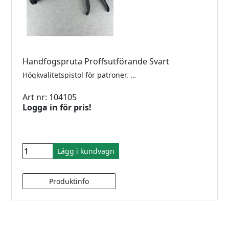
Handfogspruta Proffsutförande Svart
Högkvalitetspistol för patroner. Mycket god utväxling. Maximalt tryck på 2,5 kN (ca. 250 kg).
Art nr: 104105
Logga in för pris!
Lägg i kundvagn