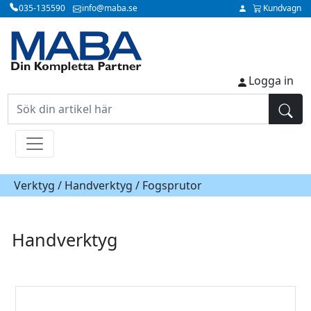
035-135590
info@maba.se
Kundvagn
Logga in
Verktyg /
Handverktyg
/ Fogsprutor
Handverktyg