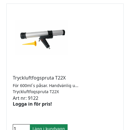
Tryckluftfogspruta T22X
För 600ml´s påsar. Handvänlig utformning. Lättviktscylinder, minimalt efterdropp, framåtriktad snabbluftning. Bajonettfattning, inbyggd reduktionsventil.
Tryckluftfogspruta T22X
Art nr: 9122
Logga in för pris!
Lägg i kundvagn