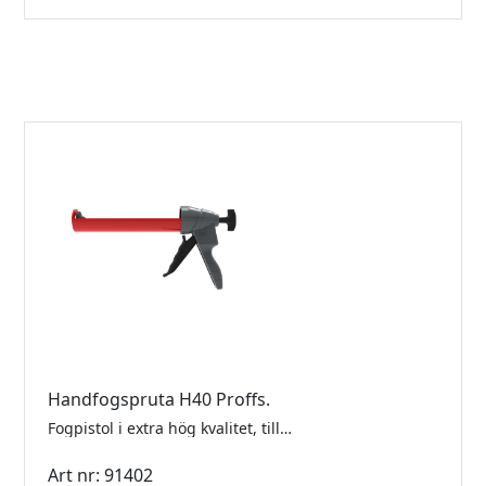
Handfogspruta H40 Proffs.
Fogpistol i extra hög kvalitet, tillverkad i aluminium och ugnslackerad stål. Pistolen har minimalt eftertryck vilket säkras av automatisk bromsutlösning efter att avtryckaren släpps. Kolvstången kan dras tillbaka vid patronskifte utan att bromsen behöver utlösas manuellt. Kolvtryck: 2,5 kN (ca. 250 kg)
Art nr: 91402