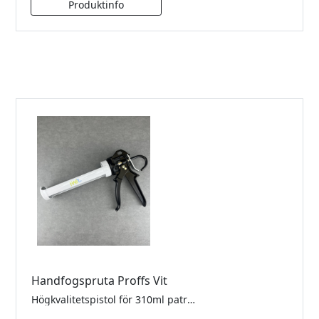
Handfogspruta Proffs Vit
Högkvalitetspistol för 310ml patroner. Mycket god utväxling. Maximalt tryck på 4 kN (ca. 400 kg). Optimal för tröga fogmassor.