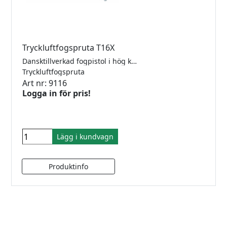
Tryckluftfogspruta T16X
Dansktillverkad fogpistol i hög kvalitet, tillverkad i glasfiberförstärkt nylon och ugnslackerad stål. För 300ml. Minimalt efterdropp. Handvänlig utformning. Snabbt patronbyte. Vridbar patronhållare. Arbetstrycket regleras enkelt med ställvredet, som är inbyggt i skaftet. Lufttilförsel: Max. 8 bar. Kraft på 1,30 kN (ca.130kg)
Tryckluftfogspruta
Art nr: 9116
Logga in för pris!
Lägg i kundvagn