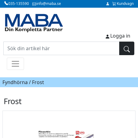
035-135590
info@maba.se
Kundvagn
Logga in
Fyndhörna / Frost
Frost