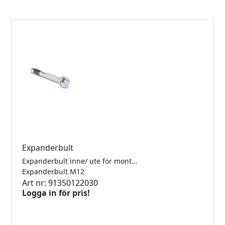
Expanderbult
Expanderbult inne/ ute för montage av profil TL-3010 Åtgång 2500mm: 7st
Expanderbult M12
Art nr: 91350122030
Logga in för pris!