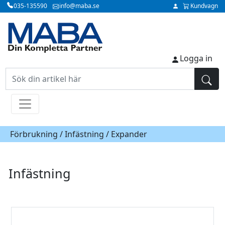
035-135590
info@maba.se
Kundvagn
Logga in
Förbrukning /
Infästning
/ Expander
Infästning