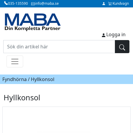
035-135590
info@maba.se
Kundvagn
Logga in
Fyndhörna / Hyllkonsol
Hyllkonsol