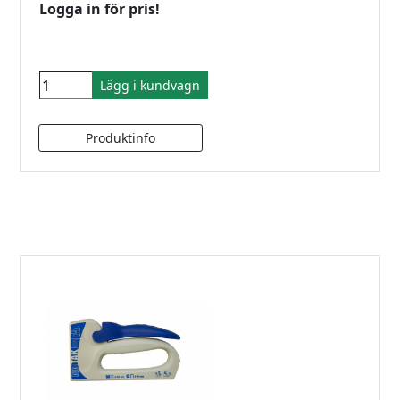
Logga in för pris!
Lägg i kundvagn