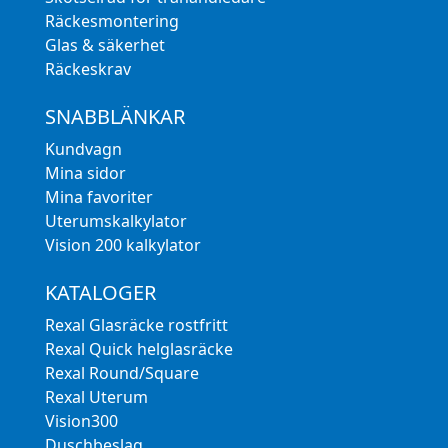
Räckesmontering
Glas & säkerhet
Räckeskrav
SNABBLÄNKAR
Kundvagn
Mina sidor
Mina favoriter
Uterumskalkylator
Vision 200 kalkylator
KATALOGER
Rexal Glasräcke rostfritt
Rexal Quick helglasräcke
Rexal Round/Square
Rexal Uterum
Vision300
Duschbeslag