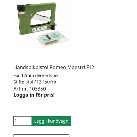
Handspikpistol Romeo Maestri F12
För 12mm dyckertspik.
Stiftpistol F12 1st/frp
Art nr: 103350
Logga in för pris!
Lägg i kundvagn