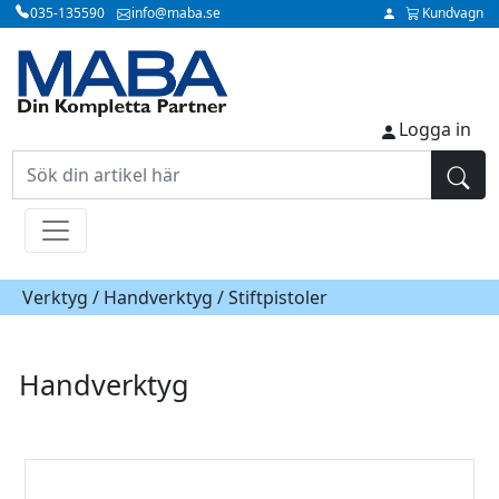
035-135590
info@maba.se
Kundvagn
Logga in
Verktyg /
Handverktyg
/ Stiftpistoler
Handverktyg