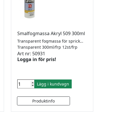
Smalfogmassa Akryl 509 300ml
Transparent fogmassa för sprickor och utfyllning. Akrylbas som är glasklar efter härdning. Målning: Kan övermålas.
Transparent 300ml/frp 12st/frp
Art nr: 50931
Logga in för pris!
Lägg i kundvagn