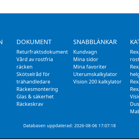
N
DOKUMENT
SNABBLÄNKAR
KA
Returfraktsdokument
Kundvagn
Rex
Vård av rostfria
Mina sidor
rost
räcken
Mina favoriter
Rex
Skötselråd för
Uterumskalkylator
hel
trähandledare
Vision 200 kalkylator
Rex
Räckesmontering
Rex
Glas & säkerhet
Vis
Räckeskrav
Dus
Mab
Databasen uppdaterad: 2026-08-06 17:07:18