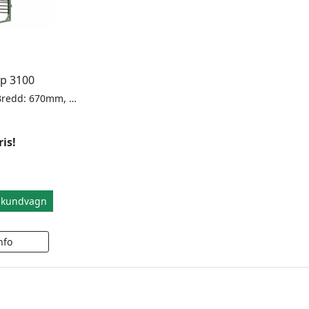
Typ 3100
Höjd: 2000mm, Bredd: 670mm, djup: 750mm. Antal fack: 21st. Fackdjup: 580mm.
ris!
i kundvagn