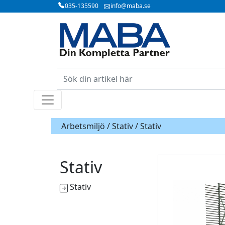
035-135590
info@maba.se
Arbetsmiljö /
Stativ
/ Stativ
Stativ
Stativ