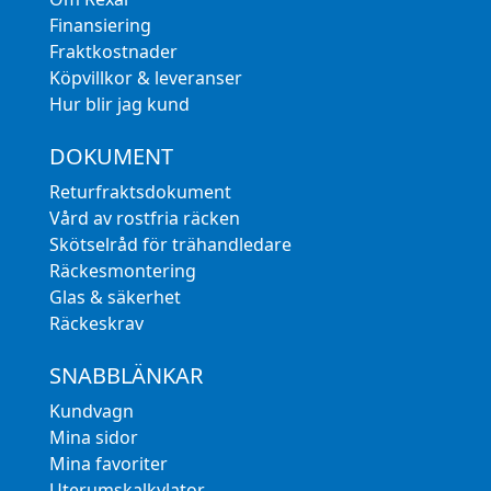
Finansiering
Fraktkostnader
Köpvillkor & leveranser
Hur blir jag kund
DOKUMENT
Returfraktsdokument
Vård av rostfria räcken
Skötselråd för trähandledare
Räckesmontering
Glas & säkerhet
Räckeskrav
SNABBLÄNKAR
Kundvagn
Mina sidor
Mina favoriter
Uterumskalkylator