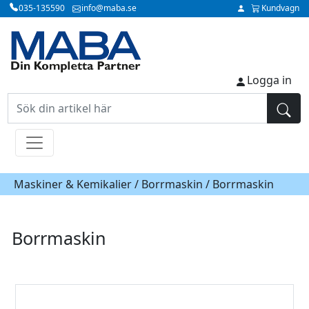
035-135590
info@maba.se
Kundvagn
Logga in
Maskiner & Kemikalier /
Borrmaskin
/ Borrmaskin
Borrmaskin