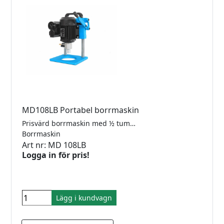
MD108LB Portabel borrmaskin
Prisvärd borrmaskin med ½ tum rostfritt fäste, vattenanslutning med kran, 1400/2800 RPM, gummiklädd fot. Vikt ca 12kg. Maximal håldiameter: 110 mm. Max borrdjup: 24 mm.
Borrmaskin
Art nr: MD 108LB
Logga in för pris!
Lägg i kundvagn