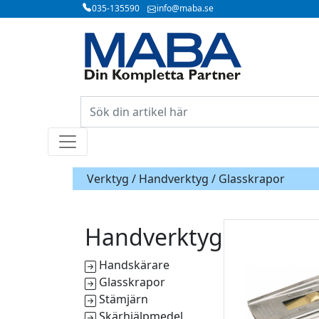
035-135590
info@maba.se
Verktyg /
Handverktyg
/ Glasskrapor
Handverktyg
Handskärare
Glasskrapor
Stämjärn
Skärhjälpmedel