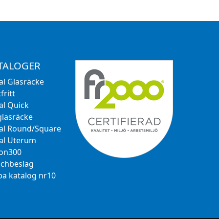
TALOGER
al Glasräcke
fritt
al Quick
glasräcke
al Round/Square
al Uterum
ion300
chbeslag
a katalog nr10