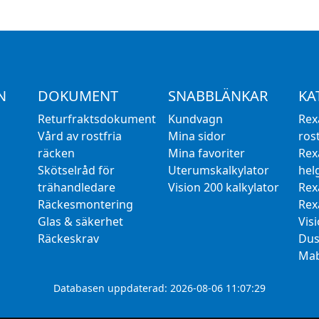
N
DOKUMENT
SNABBLÄNKAR
KA
Returfraktsdokument
Kundvagn
Rex
Vård av rostfria
Mina sidor
rost
räcken
Mina favoriter
Rex
Skötselråd för
Uterumskalkylator
hel
trähandledare
Vision 200 kalkylator
Rex
Räckesmontering
Rex
Glas & säkerhet
Vis
Räckeskrav
Dus
Mab
Databasen uppdaterad: 2026-08-06 11:07:29