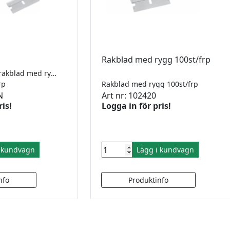
Rakblad med rygg 100st/frp
Klickskrapa. För rakblad med rygg.
frp
Rakblad med rygg 100st/frp
N
Art nr: 102420
ris!
Logga in för pris!
i kundvagn
Lägg i kundvagn