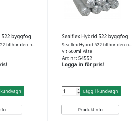
d 522 byggfog
Sealflex Hybrid 522 byggfog
Sealflex Hybrid 522 tillhör den nya generationen av hybrid-polymerfogmassor, som kombinerarde bästa egenskaperna från silikon- och polyuretanfogmassor och är neutral, högelastisk och övermålningsbar. Fogmassan härdar genom en reaktion med luftens fuktighet, och bildar en elastisk fog som klarar rörelse upp till +/- 25%. Sealflex Hybrid 522 är helt luktfri, neutral och snabbhärdande, kan övermålas och har en utmärkt beständighet mot klimatiska belastningar. Sealflex Hybrid 522 används till nästan alla former av byggobjekt både ute och inomhus. Den är speciellt lämplig till expansionsfogar, fasadfogar och tätningsobjekt där man tidigare skulle valt silikonfogmassa, men nu önskar byggfogens övermålningsbarhet och anpassningsbarhet. Sealflex Hybrid 522 uppfyller kraven i ISO 11600 F25 LM. BASTA-registreringen innebär att vi kan styrka att denna produkt klarar överenskomna egenskapskriterier avseende miljö- och hälsofarliga egenskaper. Se www.bastaonline.se
Sealflex Hybrid 522 tillhör den nya generationen av hybrid-polymerfogmassor, som kombinerarde bästa egenskaperna från silikon- och polyuretanfogmassor och är neutral, högelastisk och övermålningsbar. Fogmassan härdar genom en reaktion med luftens fuktighet, och bildar en elastisk fog som klarar rörelse upp till +/- 25%. Sealflex Hybrid 522 är helt luktfri, neutral och snabbhärdande, kan övermålas och har en utmärkt beständighet mot klimatiska belastningar. Sealflex Hybrid 522 används till nästan alla former av byggobjekt både ute och inomhus. Den är speciellt lämplig till expansionsfogar, fasadfogar och tätningsobjekt där man tidigare skulle valt silikonfogmassa, men nu önskar byggfogens övermålningsbarhet och anpassningsbarhet. Sealflex Hybrid 522 uppfyller kraven i ISO 11600 F25 LM. BASTA-registreringen innebär att vi kan styrka att denna produkt klarar överenskomna egenskapskriterier avseende miljö- och hälsofarliga egenskaper. Se www.bastaonline.se
n
Vit 600ml Påse
Art nr: 54552
ris!
Logga in för pris!
i kundvagn
Lägg i kundvagn