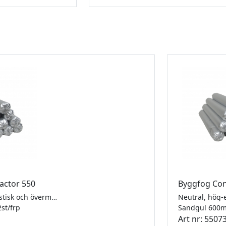
actor 550
Byggfog Con
Neutral, hög-elastisk och övermålningsbar. MS Contractor 550 tillhör den nya generationen av MS-polymer fogmassor som kombinerar de bästa egenskaperna från silikon- och polyurethan fogmassor. Fogmassan härdar genom en reaktion med luftfuktighet och formas till en elastisk fog som klarar fogrörelser upp till +/- 25%. MS Contractor 550 är helt luktfri, snabbhärdande, övermålningsbar och har en utmärkt beständighet mot väderpåverkan. MS Contractor 550 kan användas till nästan alla sorters konstruktioner utvändigt och invändigt. Den är särskilt lämplig för fasadfogar och tätningar. Godkänd enligt Emicode EC 1 plus, ISO 11600 F25 LM
2st/frp
Sandgul 600m
Art nr: 5507