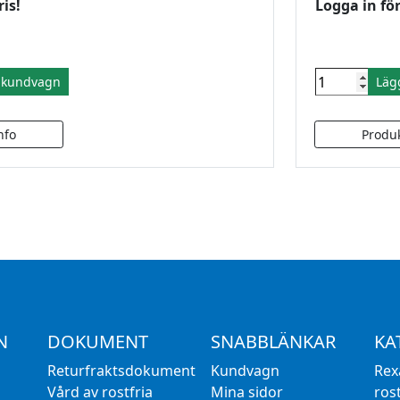
ris!
Logga in för
i kundvagn
Läg
N
DOKUMENT
SNABBLÄNKAR
KA
Returfraktsdokument
Kundvagn
Rex
Vård av rostfria
Mina sidor
rost