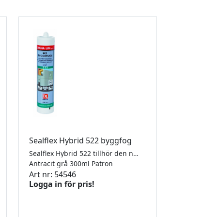
Sealflex Hybrid 522 byggfog
Sealflex Hybrid 522 tillhör den nya generationen av hybrid-polymerfogmassor, som kombinerarde bästa egenskaperna från silikon- och polyuretanfogmassor och är neutral, högelastisk och övermålningsbar. Fogmassan härdar genom en reaktion med luftens fuktighet, och bildar en elastisk fog som klarar rörelse upp till +/- 25%. Sealflex Hybrid 522 är helt luktfri, neutral och snabbhärdande, kan övermålas och har en utmärkt beständighet mot klimatiska belastningar. Sealflex Hybrid 522 används till nästan alla former av byggobjekt både ute och inomhus. Den är speciellt lämplig till expansionsfogar, fasadfogar och tätningsobjekt där man tidigare skulle valt silikonfogmassa, men nu önskar byggfogens övermålningsbarhet och anpassningsbarhet. Sealflex Hybrid 522 uppfyller kraven i ISO 11600 F25 LM. BASTA-registreringen innebär att vi kan styrka att denna produkt klarar överenskomna egenskapskriterier avseende miljö- och hälsofarliga egenskaper. Se www.bastaonline.se
Antracit grå 300ml Patron
Art nr: 54546
Logga in för pris!