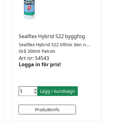
Sealflex Hybrid 522 byggfog
Sealflex Hybrid 522 tillhör den nya generationen av hybrid-polymerfogmassor, som kombinerarde bästa egenskaperna från silikon- och polyuretanfogmassor och är neutral, högelastisk och övermålningsbar. Fogmassan härdar genom en reaktion med luftens fuktighet, och bildar en elastisk fog som klarar rörelse upp till +/- 25%. Sealflex Hybrid 522 är helt luktfri, neutral och snabbhärdande, kan övermålas och har en utmärkt beständighet mot klimatiska belastningar. Sealflex Hybrid 522 används till nästan alla former av byggobjekt både ute och inomhus. Den är speciellt lämplig till expansionsfogar, fasadfogar och tätningsobjekt där man tidigare skulle valt silikonfogmassa, men nu önskar byggfogens övermålningsbarhet och anpassningsbarhet. Sealflex Hybrid 522 uppfyller kraven i ISO 11600 F25 LM. BASTA-registreringen innebär att vi kan styrka att denna produkt klarar överenskomna egenskapskriterier avseende miljö- och hälsofarliga egenskaper. Se www.bastaonline.se
Grå 300ml Patron
Art nr: 54543
Logga in för pris!
Lägg i kundvagn