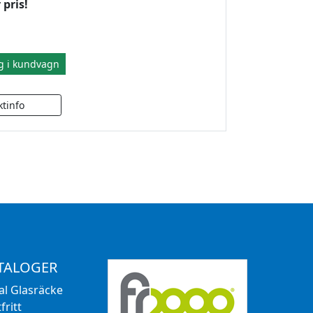
 pris!
g i kundvagn
TALOGER
al Glasräcke
fritt