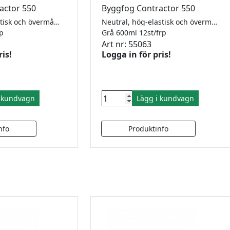
actor 550
Byggfog Contractor 550
Neutral, högelastisk och övermålningsbar. MS Contractor 550 tillhör den nya generationen av MS-polymer fogmassor som kombinerar de bästa egenskaperna från silikon- och polyurethan fogmassor. Fogmassan härdar genom en reaktion med luftfuktighet och formas till en elastisk fog som klarar fogrörelser upp till +/- 25%. MS Contractor 550 är helt luktfri, snabbhärdande, övermålningsbar och har en utmärkt beständighet mot väderpåverkan. MS Contractor 550 kan användas till nästan alla sorters konstruktioner utvändigt och invändigt. Den är särskilt lämplig för fasadfogar och tätningar. Godkänd enligt Emicode EC 1 plus, ISO 11600 F25 LM. Säljes endast i hela förpackningar.
Neutral, hög-elastisk och övermålningsbar. MS Contractor 550 tillhör den nya generationen av MS-polymer fogmassor som kombinerar de bästa egenskaperna från silikon- och polyurethan fogmassor. Fogmassan härdar genom en reaktion med luftfuktighet och formas till en elastisk fog som klarar fogrörelser upp till +/- 25%. MS Contractor 550 är helt luktfri, snabbhärdande, övermålningsbar och har en utmärkt beständighet mot väderpåverkan. MS Contractor 550 kan användas till nästan alla sorters konstruktioner utvändigt och invändigt. Den är särskilt lämplig för fasadfogar och tätningar. Godkänd enligt Emicode EC 1 plus, ISO 11600 F25 LM
frp
Grå 600ml 12st/frp
Art nr: 55063
ris!
Logga in för pris!
i kundvagn
Lägg i kundvagn