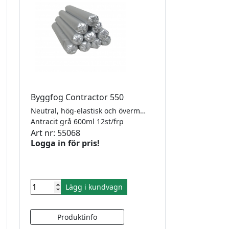
Byggfog Contractor 550
Neutral, hög-elastisk och övermålningsbar. MS Contractor 550 tillhör den nya generationen av MS-polymer fogmassor som kombinerar de bästa egenskaperna från silikon- och polyurethan fogmassor. Fogmassan härdar genom en reaktion med luftfuktighet och formas till en elastisk fog som klarar fogrörelser upp till +/- 25%. MS Contractor 550 är helt luktfri, snabbhärdande, övermålningsbar och har en utmärkt beständighet mot väderpåverkan. MS Contractor 550 kan användas till nästan alla sorters konstruktioner utvändigt och invändigt. Den är särskilt lämplig för fasadfogar och tätningar. Godkänd enligt Emicode EC 1 plus, ISO 11600 F25 LM
Antracit grå 600ml 12st/frp
Art nr: 55068
Logga in för pris!
Lägg i kundvagn