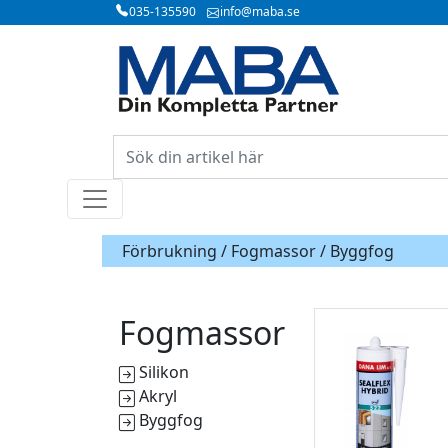
035-135590
info@maba.se
Förbrukning /
Fogmassor
/ Byggfog
Fogmassor
Silikon
Akryl
Byggfog