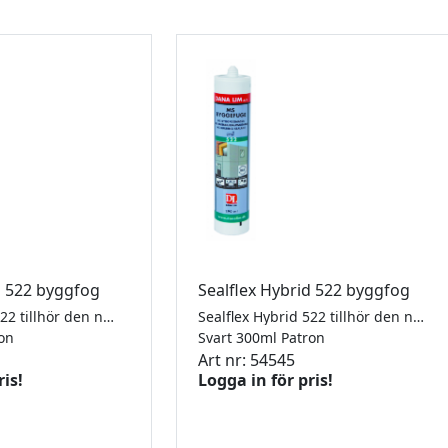
d 522 byggfog
Sealflex Hybrid 522 byggfog
Sealflex Hybrid 522 tillhör den nya generationen av hybrid-polymerfogmassor, som kombinerarde bästa egenskaperna från silikon- och polyuretanfogmassor och är neutral, högelastisk och övermålningsbar. Fogmassan härdar genom en reaktion med luftens fuktighet, och bildar en elastisk fog som klarar rörelse upp till +/- 25%. Sealflex Hybrid 522 är helt luktfri, neutral och snabbhärdande, kan övermålas och har en utmärkt beständighet mot klimatiska belastningar. Sealflex Hybrid 522 används till nästan alla former av byggobjekt både ute och inomhus. Den är speciellt lämplig till expansionsfogar, fasadfogar och tätningsobjekt där man tidigare skulle valt silikonfogmassa, men nu önskar byggfogens övermålningsbarhet och anpassningsbarhet. Sealflex Hybrid 522 uppfyller kraven i ISO 11600 F25 LM. BASTA-registreringen innebär att vi kan styrka att denna produkt klarar överenskomna egenskapskriterier avseende miljö- och hälsofarliga egenskaper. Se www.bastaonline.se
Sealflex Hybrid 522 tillhör den nya generationen av hybrid-polymerfogmassor, som kombinerarde bästa egenskaperna från silikon- och polyuretanfogmassor och är neutral, högelastisk och övermålningsbar. Fogmassan härdar genom en reaktion med luftens fuktighet, och bildar en elastisk fog som klarar rörelse upp till +/- 25%. Sealflex Hybrid 522 är helt luktfri, neutral och snabbhärdande, kan övermålas och har en utmärkt beständighet mot klimatiska belastningar. Sealflex Hybrid 522 används till nästan alla former av byggobjekt både ute och inomhus. Den är speciellt lämplig till expansionsfogar, fasadfogar och tätningsobjekt där man tidigare skulle valt silikonfogmassa, men nu önskar byggfogens övermålningsbarhet och anpassningsbarhet. Sealflex Hybrid 522 uppfyller kraven i ISO 11600 F25 LM. BASTA-registreringen innebär att vi kan styrka att denna produkt klarar överenskomna egenskapskriterier avseende miljö- och hälsofarliga egenskaper. Se www.bastaonline.se
ron
Svart 300ml Patron
Art nr: 54545
ris!
Logga in för pris!