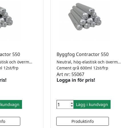
actor 550
Byggfog Contractor 550
Neutral, hög-elastisk och övermålningsbar. MS Contractor 550 tillhör den nya generationen av MS-polymer fogmassor som kombinerar de bästa egenskaperna från silikon- och polyurethan fogmassor. Fogmassan härdar genom en reaktion med luftfuktighet och formas till en elastisk fog som klarar fogrörelser upp till +/- 25%. MS Contractor 550 är helt luktfri, snabbhärdande, övermålningsbar och har en utmärkt beständighet mot väderpåverkan. MS Contractor 550 kan användas till nästan alla sorters konstruktioner utvändigt och invändigt. Den är särskilt lämplig för fasadfogar och tätningar. Godkänd enligt Emicode EC 1 plus, ISO 11600 F25 LM
Neutral, hög-elastisk och övermålningsbar. MS Contractor 550 tillhör den nya generationen av MS-polymer fogmassor som kombinerar de bästa egenskaperna från silikon- och polyurethan fogmassor. Fogmassan härdar genom en reaktion med luftfuktighet och formas till en elastisk fog som klarar fogrörelser upp till +/- 25%. MS Contractor 550 är helt luktfri, snabbhärdande, övermålningsbar och har en utmärkt beständighet mot väderpåverkan. MS Contractor 550 kan användas till nästan alla sorters konstruktioner utvändigt och invändigt. Den är särskilt lämplig för fasadfogar och tätningar. Godkänd enligt Emicode EC 1 plus, ISO 11600 F25 LM
l 12st/frp
Cement grå 600ml 12st/frp
Art nr: 55067
ris!
Logga in för pris!
i kundvagn
Lägg i kundvagn