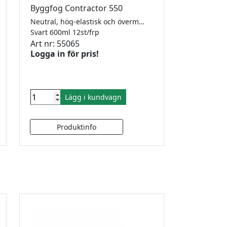
Byggfog Contractor 550
Neutral, hög-elastisk och övermålningsbar. MS Contractor 550 tillhör den nya generationen av MS-polymer fogmassor som kombinerar de bästa egenskaperna från silikon- och polyurethan fogmassor. Fogmassan härdar genom en reaktion med luftfuktighet och formas till en elastisk fog som klarar fogrörelser upp till +/- 25%. MS Contractor 550 är helt luktfri, snabbhärdande, övermålningsbar och har en utmärkt beständighet mot väderpåverkan. MS Contractor 550 kan användas till nästan alla sorters konstruktioner utvändigt och invändigt. Den är särskilt lämplig för fasadfogar och tätningar. Godkänd enligt Emicode EC 1 plus, ISO 11600 F25 LM
Svart 600ml 12st/frp
Art nr: 55065
Logga in för pris!
Lägg i kundvagn