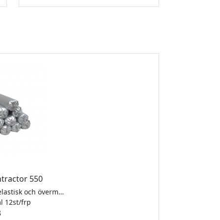
tractor 550
Neutral, hög-elastisk och övermålningsbar. MS Contractor 550 tillhör den nya generationen av MS-polymer fogmassor som kombinerar de bästa egenskaperna från silikon- och polyurethan fogmassor. Fogmassan härdar genom en reaktion med luftfuktighet och formas till en elastisk fog som klarar fogrörelser upp till +/- 25%. MS Contractor 550 är helt luktfri, snabbhärdande, övermålningsbar och har en utmärkt beständighet mot väderpåverkan. MS Contractor 550 kan användas till nästan alla sorters konstruktioner utvändigt och invändigt. Den är särskilt lämplig för fasadfogar och tätningar. Godkänd enligt Emicode EC 1 plus, ISO 11600 F25 LM
l 12st/frp
3