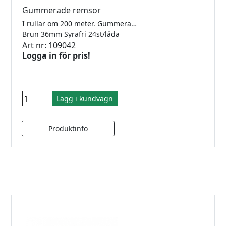
Gummerade remsor
I rullar om 200 meter. Gummerade med smak och luktfritt växtlim.
Brun 36mm Syrafri 24st/låda
Art nr: 109042
Logga in för pris!
Lägg i kundvagn