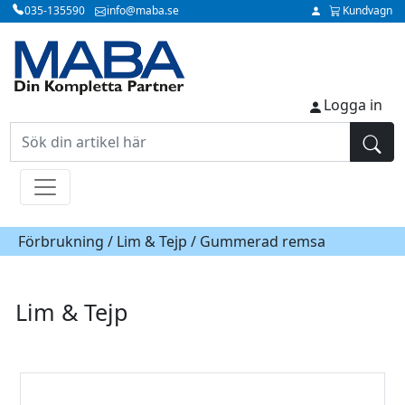
035-135590
info@maba.se
Kundvagn
Logga in
Förbrukning /
Lim & Tejp
/ Gummerad remsa
Lim & Tejp