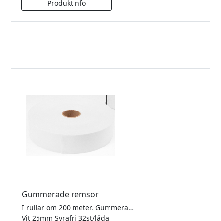
Gummerade remsor
I rullar om 200 meter. Gummerade med smak och luktfritt växtlim.
Vit 25mm Syrafri 32st/låda