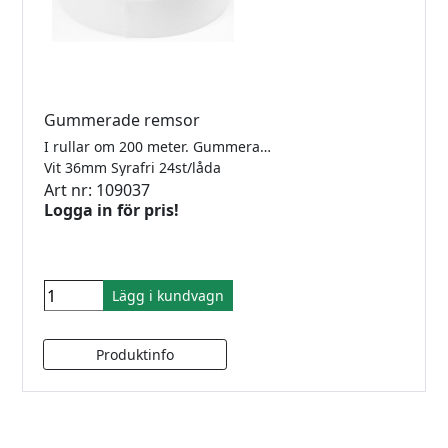
Gummerade remsor
I rullar om 200 meter. Gummerade med smak och luktfritt växtlim.
Vit 36mm Syrafri 24st/låda
Art nr: 109037
Logga in för pris!
Lägg i kundvagn