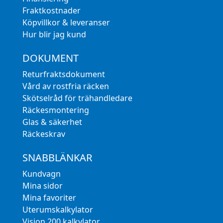
Fraktkostnader
Köpvillkor & leveranser
Hur blir jag kund
DOKUMENT
Returfraktsdokument
Vård av rostfria räcken
Skötselråd för trähandledare
Räckesmontering
Glas & säkerhet
Räckeskrav
SNABBLÄNKAR
Kundvagn
Mina sidor
Mina favoriter
Uterumskalkylator
Vision 200 kalkylator