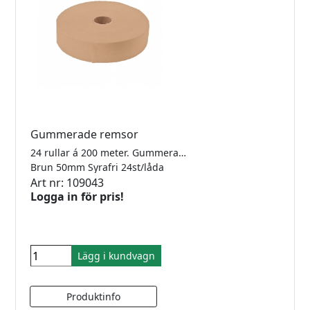
Gummerade remsor
24 rullar á 200 meter. Gummerad med smak och luktfritt växtlim. Säljes endast i hel förpackning.
Brun 50mm Syrafri 24st/låda
Art nr: 109043
Logga in för pris!
Lägg i kundvagn