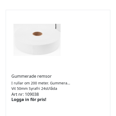
Gummerade remsor
I rullar om 200 meter. Gummerade med smak och luktfritt växtlim.
Vit 50mm Syrafri 24st/låda
Art nr: 109038
Logga in för pris!