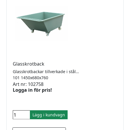
Glasskrotback
Glasskrotbackar tillverkade i stålplåt med hammarlack. Nylonhjul diameter 100mm.
101 1450x680x760
Art nr: 102758
Logga in för pris!
Lägg i kundvagn