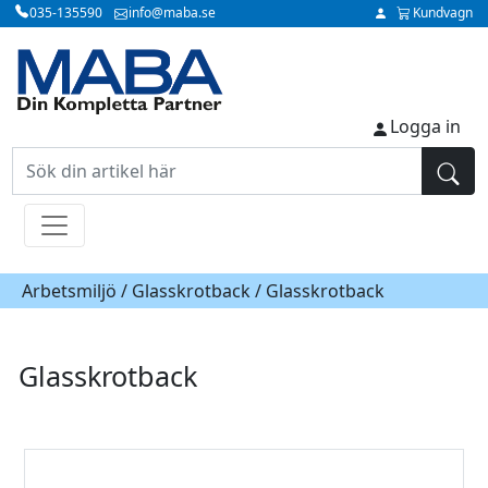
035-135590
info@maba.se
Kundvagn
Logga in
Arbetsmiljö /
Glasskrotback
/ Glasskrotback
Glasskrotback