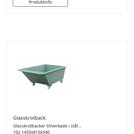
Glasskrotback
Glasskrotbackar tillverkade i stålplåt med hammarlack. Nylonhjul diameter 100mm.
102 1450x810x540