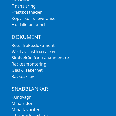
Finansiering
Fraktkostnader
Köpvillkor & leveranser
Hur blir jag kund
DOKUMENT
Returfraktsdokument
Vård av rostfria räcken
Skötselråd för trähandledare
Räckesmontering
Glas & säkerhet
Räckeskrav
SNABBLÄNKAR
Kundvagn
Mina sidor
Mina favoriter
Uterumskalkylator