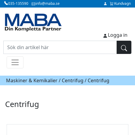
035-135590
info@maba.se
Kundvagn
Logga in
Maskiner & Kemikalier /
Centrifug
/ Centrifug
Centrifug