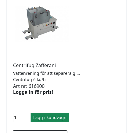
Centrifug Zafferani
Vattenrening för att separera glaspartiklarna ur kylvattnet till fasettslip och CNC-maskiner. Max kapacitet 6 kg per timme.
Centrifug 6 kg/h
Art nr: 616900
Logga in för pris!
Lägg i kundvagn