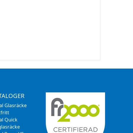
TALOGER
al Glasräcke
fritt
al Quick
glasräcke