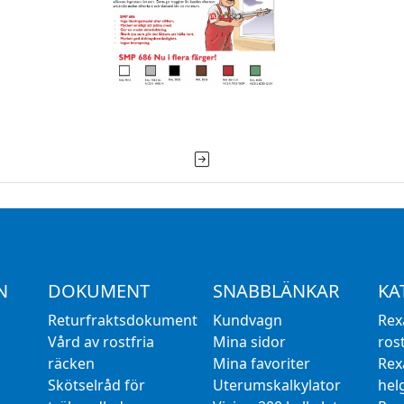
N
DOKUMENT
SNABBLÄNKAR
KA
Returfraktsdokument
Kundvagn
Rex
Vård av rostfria
Mina sidor
rost
räcken
Mina favoriter
Rex
Skötselråd för
Uterumskalkylator
hel