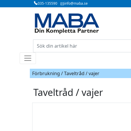
035-135590
info@maba.se
Förbrukning / Taveltråd / vajer
Taveltråd / vajer