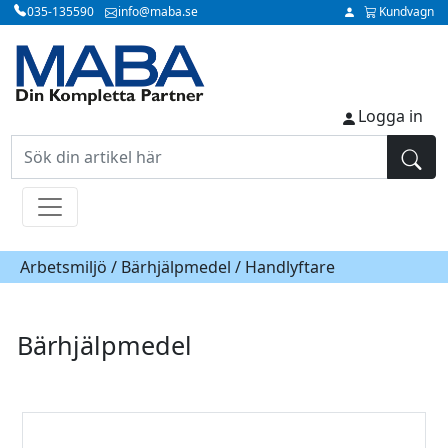
035-135590
info@maba.se
Kundvagn
Logga in
Arbetsmiljö /
Bärhjälpmedel
/ Handlyftare
Bärhjälpmedel