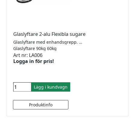
Glaslyftare 2-alu Flexibla sugare
Glaslyftare med enhandsgrepp. Används med fördel till böjda plast- eller glasprodukter typ bilrutor. Lyftkraft parallellt 90g, Vertikalt 60kg. Sugplatta 120mm
Glaslyftare 90kg 60kg
Art nr: LA006
Logga in för pris!
Lägg i kundvagn