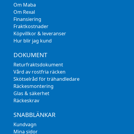
Om Maba
Om Rexal
Finansiering
Fraktkostnader
Köpvillkor & leveranser
Hur blir jag kund
DOKUMENT
Returfraktsdokument
Vård av rostfria räcken
Skötselråd för trähandledare
Räckesmontering
Glas & säkerhet
Räckeskrav
SNABBLÄNKAR
Kundvagn
Mina sidor