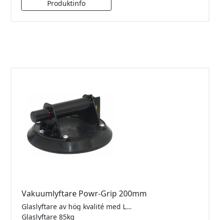
Vakuumlyftare Powr-Grip 200mm
Glaslyftare av hög kvalité med Lexanhandtag och pumpaktiverad sugplatta. Tydlig indikator för att se att vakuumet i sugplattan inte läcker. Lyftkraft 85kg (Säkerhetsklass 2). Komplett med väska. (Samma produkt som 101132 men med Lexanhandtag)
Glaslyftare 85kg