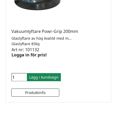
Vakuumlyftare Powr-Grip 200mm
Glaslyftare av hög kvalité med metallhandtag och pumpaktiverad sugplatta. Tydlig indikator för att se att vakuumet i sugplattan inte läcker. Lyftkraft 85kg. (Säkerhetsklass 2). Komplett med väska.
Glaslyftare 85kg
Art nr: 101132
Logga in för pris!
Lägg i kundvagn