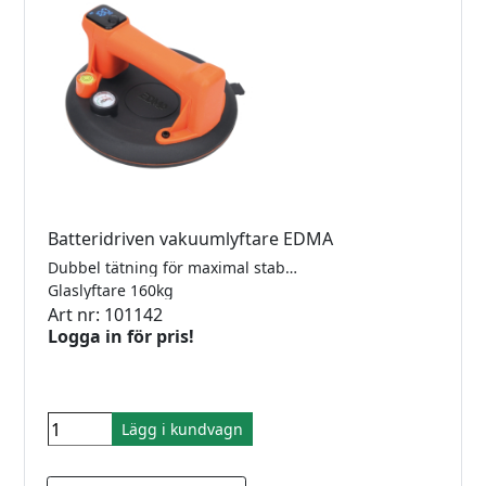
Batteridriven vakuumlyftare EDMA
Dubbel tätning för maximal stabilitet. Både digital display och analog tryckmätare ger full kontroll, hög säkerhet och pålitlig användning. Inbyggt runt vattenpass gör horisontell positionering enklare. Automatisk start/stop: Pumpen stannar när rätt tryck uppnåtts (200 kg/0,7 bar) och startar igen om trycket sjunker under 160 kg/0,4 bar. Alltid optimalt vakuum helt automatiskt! Enkel trycksläppning med dubbelklick på ON/OFF-knappen samt praktisk flik för lätt borttagning. Passar både släta och grövre ytor. Levereras med skyddsöverdrag och robust förvaringsväska. CE-märkt. Specifikationer: Diameter: 205 mm Handtagets längd: 110 mm Nettovikt: 1,2 kg Max kapacitet: 160 kg Inbyggt batteri: 3,7V 4000 mAh Li-ion Märkeffekt: 14,8 Wh Drifttid: upp till 16 h Laddkabel: USB-C medföljer Laddtid: ca 3h
Glaslyftare 160kg
Art nr: 101142
Logga in för pris!
Lägg i kundvagn