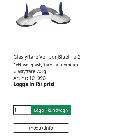
Glaslyftare Veribor Blueline-2
Exklusiv glaslyftare i aluminium med ergonomiskt tvärgrepp. Lyftkraft 70kg. Sugplatta 120mm
Glaslyftare 70kg
Art nr: 101090
Logga in för pris!
Lägg i kundvagn