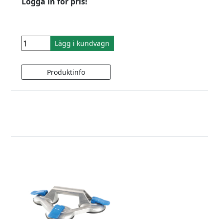
Logga in för pris!
Lägg i kundvagn