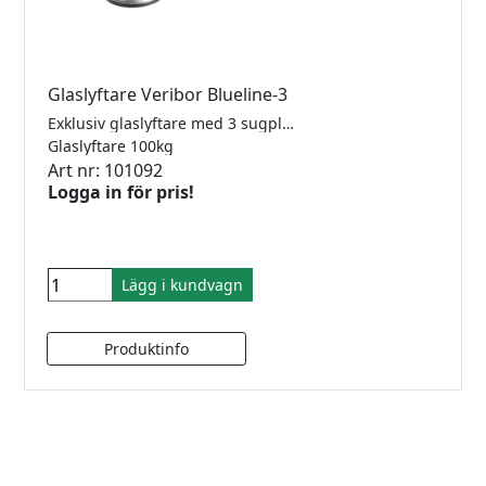
Glaslyftare Veribor Blueline-3
Exklusiv glaslyftare med 3 sugplattor i aluminium med ergonomiskt tvärgrepp. Lyftkraft 100kg
Glaslyftare 100kg
Art nr: 101092
Logga in för pris!
Lägg i kundvagn