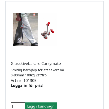
Glasskivebärare Carrymate
Smidig bärhjälp för att säkert bära glas och plast, speciellt genom smala passager och över ojämna grunder. Carrymate bärhjälp används i par och varje glasbärare kan lyfta upp till 100 kg vilket gör dem lämpliga för att flytta ett brett utbud av material. Användarens lyftarm förblir rak och därmed mer avslappnad och andra handen kan man nu stödja materialet eller flytta hinder med (öppna dörrar etc.) Spännsystemet anpassar sig själv till materialets tjocklek och håller det ordentligt utan att skada ytan. Alla delar av Carrymate Transport Grips som berör belastningen är täckta med en speciell beläggning så att även de mest polerade materialen inte kommer att repas. Det ergonomiskt utformade bärgapet ger en säker hållning och även under snäva svängar kan användaren enkelt hålla fast vid lasten. Lyftkraft 100kg.
0-80mm 100kg 2st/frp
Art nr: 101305
Logga in för pris!
Lägg i kundvagn