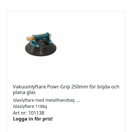
Vakuumlyftare Powr-Grip 250mm för böjda och
plana glas
Glaslyftare med metallhandtag. Används med fördel till böjda plast- eller glasprodukter typ bilrutor. Tydlig indikator för att se så att vakuumet i sugplattan inte läcker. Lyftkraft 118kg (Säkerhetsklass 2). Komplett med väska.
Glaslyftare 118kg
Art nr: 101138
Logga in för pris!