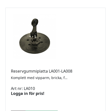
Reservgummiplatta LA001-LA008
Komplett med vipparm, bricka, fjäder, axel och låsbricka Passar även äldre imperial 2 och 3 lyftare.
Art nr: LA010
Logga in för pris!