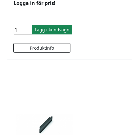
Logga in för pris!
Lägg i kundvagn