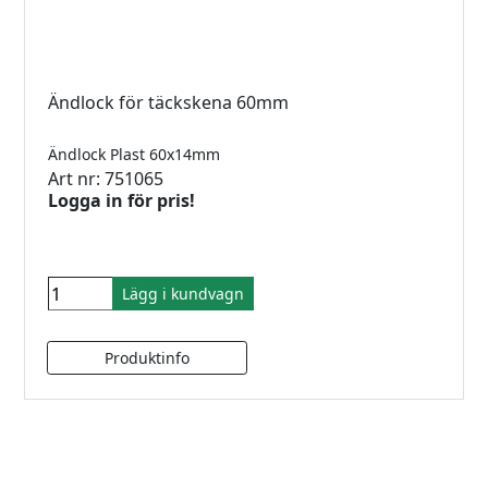
Ändlock för täckskena 60mm
Ändlock Plast 60x14mm
Art nr: 751065
Logga in för pris!
Lägg i kundvagn