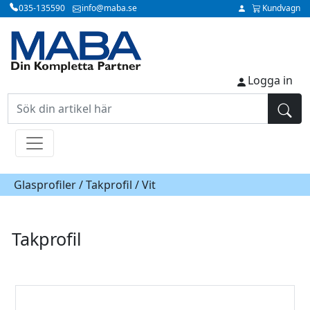
035-135590
info@maba.se
Kundvagn
Logga in
Glasprofiler /
Takprofil
/ Vit
Takprofil