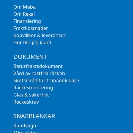
Om Maba
Om Rexal
Finansiering
Fraktkostnader
Köpvillkor & leveranser
Hur blir jag kund
DOKUMENT
Returfraktsdokument
Vård av rostfria räcken
Skötselråd för trähandledare
Räckesmontering
Glas & säkerhet
Räckeskrav
SNABBLÄNKAR
Kundvagn
Mina sidor