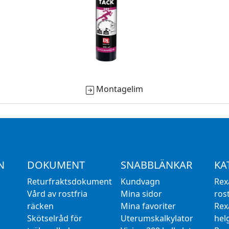
Montagelim
N
DOKUMENT
SNABBLÄNKAR
KA
Returfraktsdokument
Kundvagn
Rex
Vård av rostfria
Mina sidor
rost
räcken
Mina favoriter
Rex
Skötselråd för
Uterumskalkylator
hel