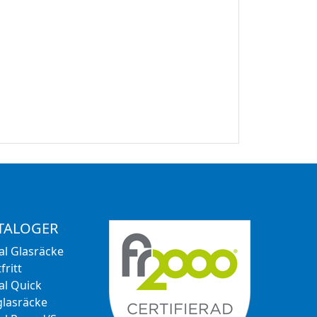
TALOGER
al Glasräcke
fritt
al Quick
glasräcke