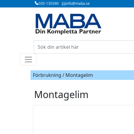
035-135590
info@maba.se
Förbrukning / Montagelim
Montagelim