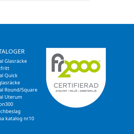
TALOGER
al Glasräcke
fritt
al Quick
glasräcke
al Round/Square
al Uterum
ion300
chbeslag
a katalog nr10