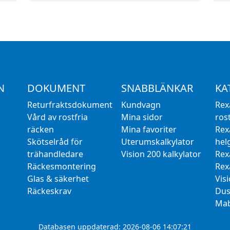
N
DOKUMENT
SNABBLÄNKAR
KA
Returfraktsdokument
Kundvagn
Rex
Vård av rostfria
Mina sidor
rost
räcken
Mina favoriter
Rex
Skötselråd för
Uterumskalkylator
hel
trähandledare
Vision 200 kalkylator
Rex
Räckesmontering
Rex
Glas & säkerhet
Vis
Räckeskrav
Dus
Mab
Databasen uppdaterad: 2026-08-06 14:07:21