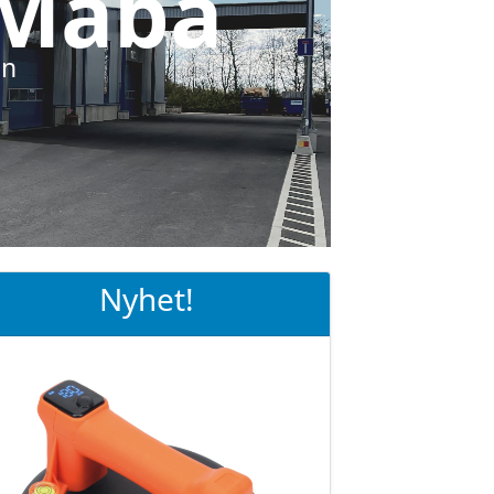
 Maba
en
Nyhet!