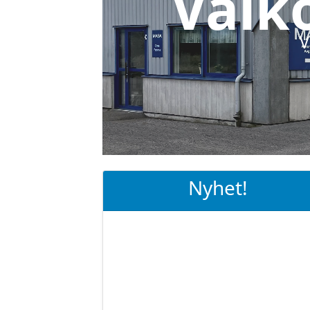
Välk
V
Nyhet!