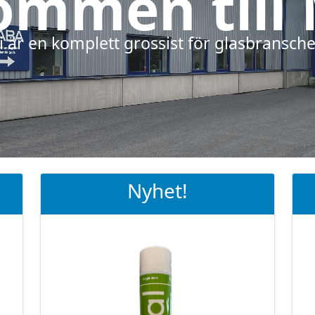
ommen till
i är en komplett grossist för glasbransch
Nyhet!