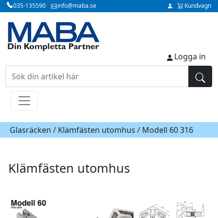
035-135590
info@maba.se
Kundvagn
Logga in
Glasräcken /
Klämfästen utomhus
/ Modell 60 316
Klämfästen utomhus