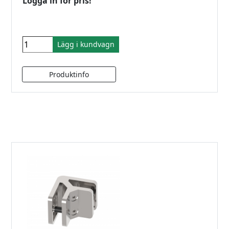
Logga in för pris!
Lägg i kundvagn