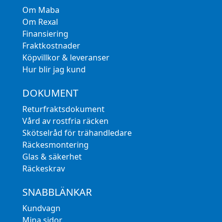
Om Maba
Om Rexal
Finansiering
Fraktkostnader
Köpvillkor & leveranser
Hur blir jag kund
DOKUMENT
Returfraktsdokument
Vård av rostfria räcken
Skötselråd för trähandledare
Räckesmontering
Glas & säkerhet
Räckeskrav
SNABBLÄNKAR
Kundvagn
Mina sidor