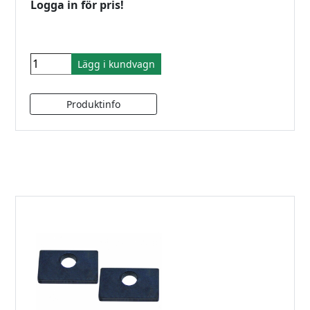
Logga in för pris!
Lägg i kundvagn