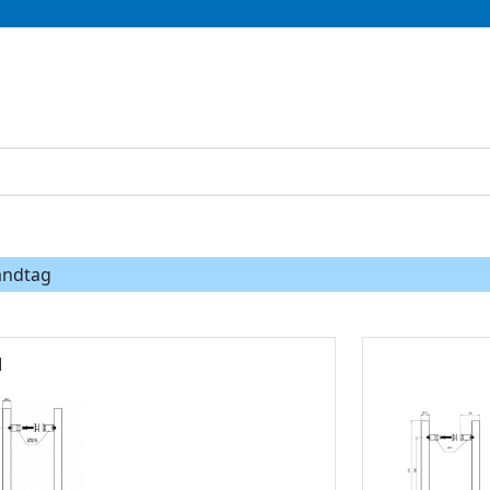
andtag
g