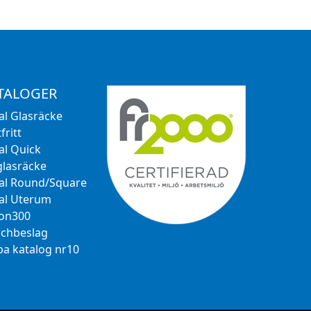
TALOGER
al Glasräcke
fritt
al Quick
glasräcke
al Round/Square
al Uterum
ion300
chbeslag
a katalog nr10