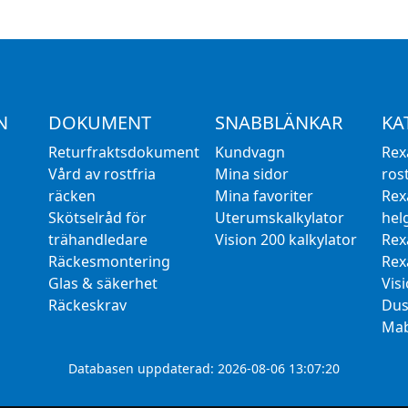
N
DOKUMENT
SNABBLÄNKAR
KA
Returfraktsdokument
Kundvagn
Rex
Vård av rostfria
Mina sidor
rost
räcken
Mina favoriter
Rex
Skötselråd för
Uterumskalkylator
hel
trähandledare
Vision 200 kalkylator
Rex
Räckesmontering
Rex
Glas & säkerhet
Vis
Räckeskrav
Dus
Mab
Databasen uppdaterad: 2026-08-06 13:07:20