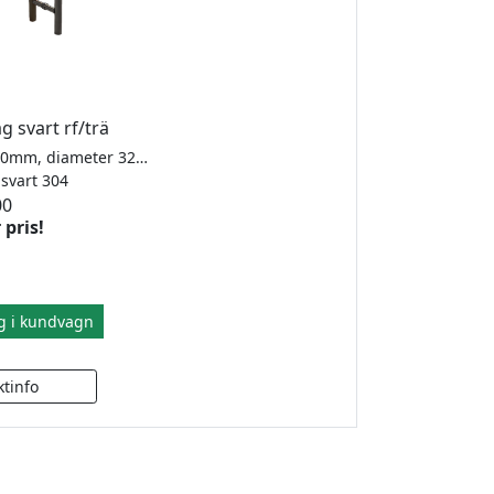
g svart rf/trä
Total längd 500mm, diameter 32mm. För glas 8-12 mm. Borrhål 2x12mm (c/c 300mm) Insida svart trä/utsida svart rostfritt.
tt svart 304
00
 pris!
g i kundvagn