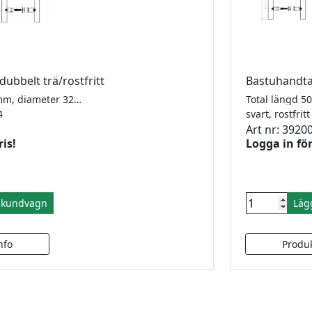
ubbelt trä/rostfritt
Bastuhandta
Total längd 450mm, diameter 32mm. För glas 8-12 mm. Borrhål 2x12mm (c/c 300mm)
04
svart, rostfri
Art nr: 3920
ris!
Logga in för
i kundvagn
Läg