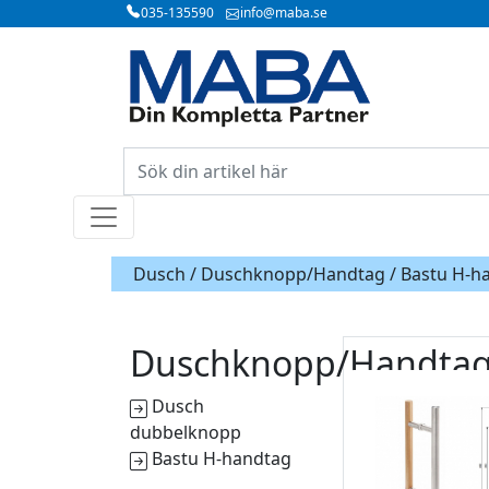
035-135590
info@maba.se
Dusch /
Duschknopp/Handtag
/ Bastu H-h
Duschknopp/Handta
Dusch
dubbelknopp
Bastu H-handtag