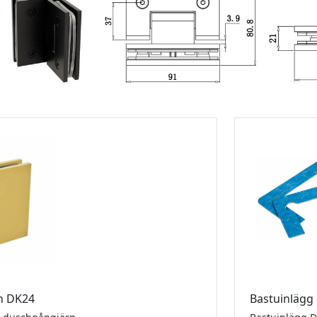
n DK24
Bastuinlägg