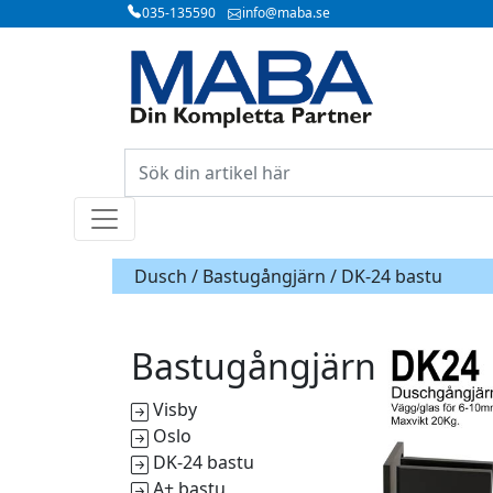
035-135590
info@maba.se
Dusch /
Bastugångjärn
/ DK-24 bastu
Bastugångjärn
Visby
Oslo
DK-24 bastu
A+ bastu