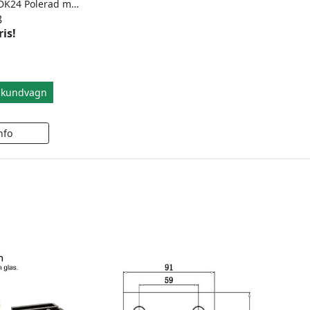
Duschgångjärn DK24 Polerad mässing
8
ris!
i kundvagn