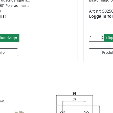
Polerad mässing duschgångjärn 90°, för 6-10mm glas. Justerbart, självstängande från 15°. Maxvikt 20kg styck.
Duschgångjärn 90° Polerad mässing
8
Art nr: 5025
ris!
Logga in för
i kundvagn
Läg