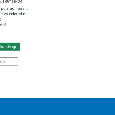
n 135° DK24
Duschgångjärn i polerad mässing, glas/glas 135°, för 6-10mm glas. Justerbart, självstängande från 15°. Maxvikt 20kg styck.
Duschgångjärn DK24 Polerad mässing
8
ris!
i kundvagn