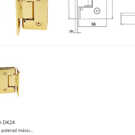
n DK24
Duschgångjärn i polerad mässing, vägg/glas, för 6-10mm glas. Justerbart, självstängande från 15°. Maxvikt 20kg styck.