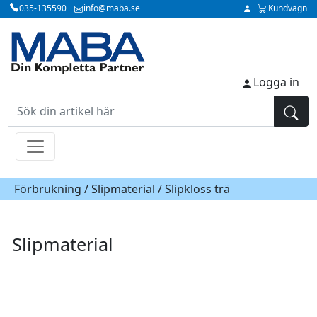
035-135590
info@maba.se
Kundvagn
Logga in
Förbrukning /
Slipmaterial
/ Slipkloss trä
Slipmaterial