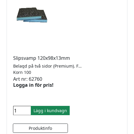
Slipsvamp 120x98x13mm
Belagd på två sidor (Premium). För glas, keramik, trä, lack, komposit och stenmaterial. Säljes styckvis.
Korn 100
Art nr: 62760
Logga in för pris!
Lägg i kundvagn