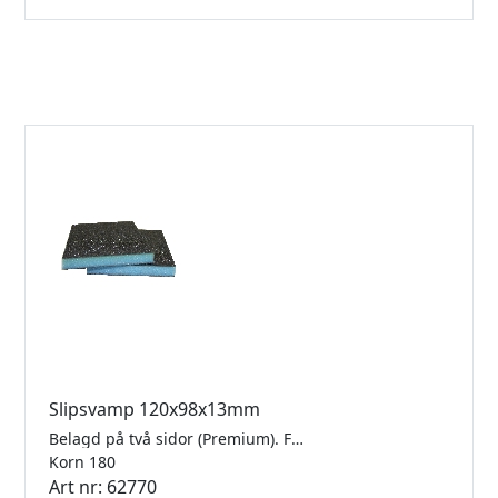
Slipsvamp 120x98x13mm
Belagd på två sidor (Premium). För glas, keramik, trä, lack, komposit och stenmaterial. Säljes styckvis.
Korn 180
Art nr: 62770