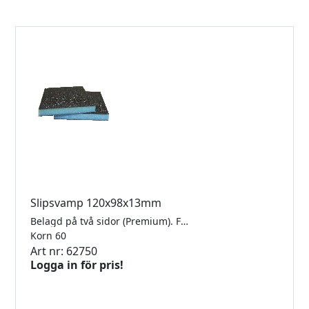
Slipsvamp 120x98x13mm
Belagd på två sidor (Premium). För glas, keramik, trä, lack, komposit och stenmaterial. Säljes styckvis.
Korn 60
Art nr: 62750
Logga in för pris!