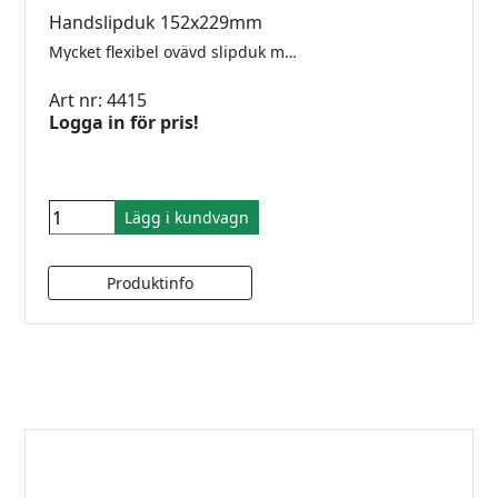
Handslipduk 152x229mm
Mycket flexibel ovävd slipduk med optimal anpassning till konturer. Perfekt för att slipa borstade rostfria stolpar. Säljes styckvis.
Art nr: 4415
Logga in för pris!
Lägg i kundvagn