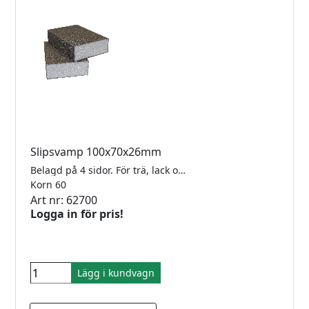
Slipsvamp 100x70x26mm
Belagd på 4 sidor. För trä, lack och komposit. Säljes styckvis.
Korn 60
Art nr: 62700
Logga in för pris!
Lägg i kundvagn