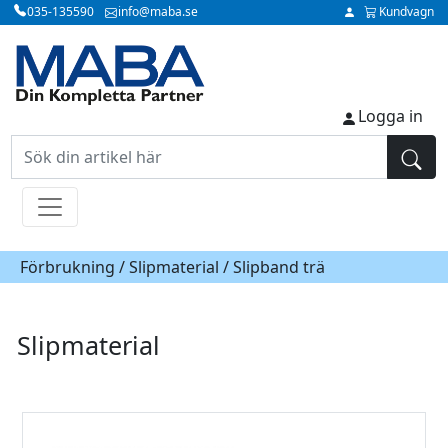
035-135590
info@maba.se
Kundvagn
Logga in
Förbrukning /
Slipmaterial
/ Slipband trä
Slipmaterial