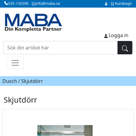
035-135590
info@maba.se
Kundvagn
Logga in
Dusch / Skjutdörr
Skjutdörr