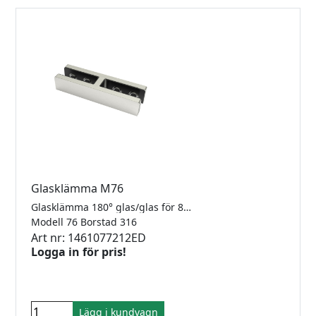
Glasklämma M76
Glasklämma 180° glas/glas för 8-12.76mm glas. Rostfritt 316.
Modell 76 Borstad 316
Art nr: 1461077212ED
Logga in för pris!
Lägg i kundvagn