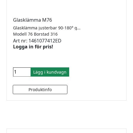
Glasklämma M76
Glasklämma justerbar 90-180° glas/glas för 8-12.76mm glas. Rostfritt 316.
Modell 76 Borstad 316
Art nr: 1461077412ED
Logga in för pris!
Lägg i kundvagn