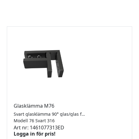
Glasklämma M76
Svart glasklämma 90° glas/glas för 8-12.76mm glas. Rostfritt 316.
Modell 76 Svart 316
Art nr: 1461077313ED
Logga in för pris!