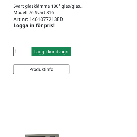
Svart glasklämma 180° glas/glas för 8-12.76mm glas. Rostfritt 316.
Modell 76 Svart 316
Art nr: 1461077213ED
Logga in för pris!
Lägg i kundvagn