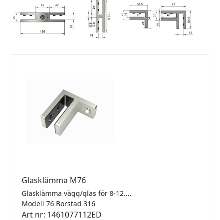
Glasklämma M76
Glasklämma vägg/glas för 8-12.76mm glas. Rostfritt 316.
Modell 76 Borstad 316
Art nr: 1461077112ED