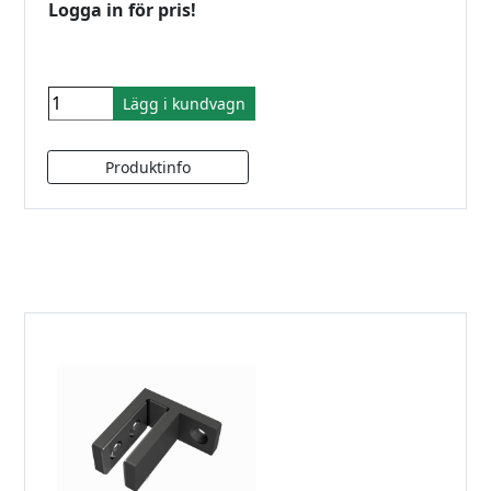
Logga in för pris!
Lägg i kundvagn