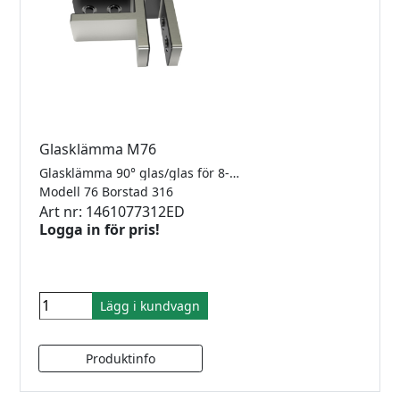
Glasklämma M76
Glasklämma 90° glas/glas för 8-12.76mm glas. Rostfritt 316.
Modell 76 Borstad 316
Art nr: 1461077312ED
Logga in för pris!
Lägg i kundvagn