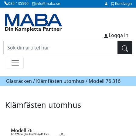
035-135590
info@maba.se
Kundvagn
Logga in
Glasräcken /
Klämfästen utomhus
/ Modell 76 316
Klämfästen utomhus