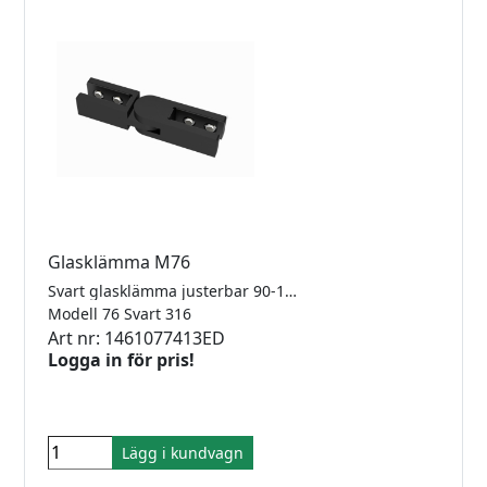
Glasklämma M76
Svart glasklämma justerbar 90-180° glas/glas för 8-12.76mm glas. Rostfritt 316.
Modell 76 Svart 316
Art nr: 1461077413ED
Logga in för pris!
Lägg i kundvagn