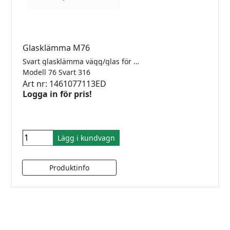
Glasklämma M76
Svart glasklämma vägg/glas för 8-12.76mm glas. Rostfritt 316.
Modell 76 Svart 316
Art nr: 1461077113ED
Logga in för pris!
Lägg i kundvagn