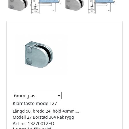
Klämfäste modell 27
Längd 50, bredd 24, höjd 40mm. För 6-10mm glas
Modell 27 Borstad 304 Rak rygg
Art nr: 13270012ED