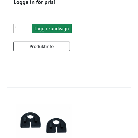
Logga in för pris!
Lägg i kundvagn