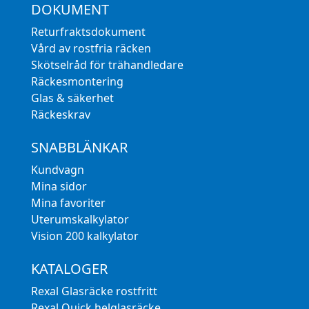
DOKUMENT
Returfraktsdokument
Vård av rostfria räcken
Skötselråd för trähandledare
Räckesmontering
Glas & säkerhet
Räckeskrav
SNABBLÄNKAR
Kundvagn
Mina sidor
Mina favoriter
Uterumskalkylator
Vision 200 kalkylator
KATALOGER
Rexal Glasräcke rostfritt
Rexal Quick helglasräcke