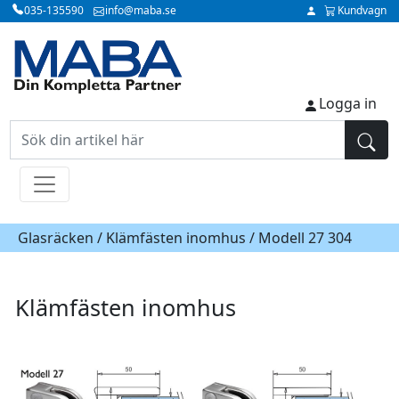
035-135590
info@maba.se
Kundvagn
Logga in
Glasräcken /
Klämfästen inomhus
/ Modell 27 304
Klämfästen inomhus