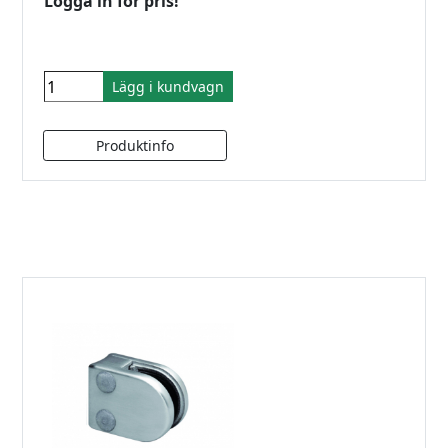
Logga in för pris!
Lägg i kundvagn