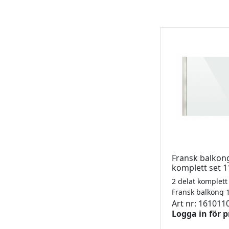
Fransk balkon
komplett set
Art nr: 161011
Logga in för p