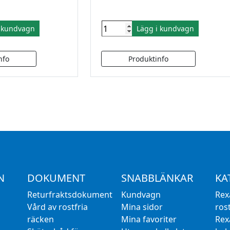
i kundvagn
Lägg i kundvagn
N
DOKUMENT
SNABBLÄNKAR
KA
Returfraktsdokument
Kundvagn
Rex
Vård av rostfria
Mina sidor
rost
räcken
Mina favoriter
Rex