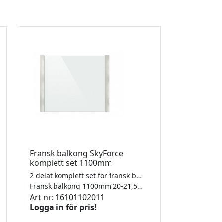
Fransk balkong SkyForce
komplett set 1100mm
2 delat komplett set för fransk balkong, aluminiumanodiserad. Glas från 10-21,52mm
Fransk balkong 1100mm 20-21,52mm
Art nr: 16101102011
Logga in för pris!