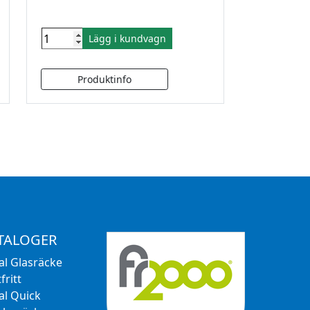
Lägg i kundvagn
TALOGER
al Glasräcke
fritt
al Quick