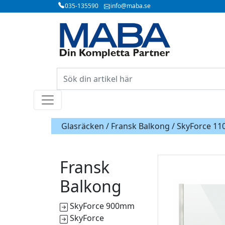
035-135590
info@maba.se
Glasräcken /
Fransk Balkong
/ SkyForce 1
Fransk
Balkong
SkyForce 900mm
SkyForce