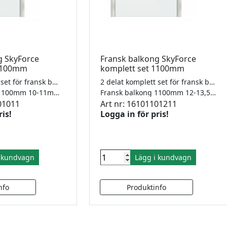
g SkyForce
Fransk balkong SkyForce
 1100mm
komplett set 1100mm
2 delat komplett set för fransk balkong, aluminiumanodiserad. Glas från 10-21,52mm
2 delat komplett set för fransk balkong, aluminiumanodiserad. Glas från 10-21,52mm
Fransk balkong 1100mm 10-11mm
Fransk balkong 1100mm 12-13,52mm
01011
Art nr: 16101101211
ris!
Logga in för pris!
i kundvagn
Lägg i kundvagn