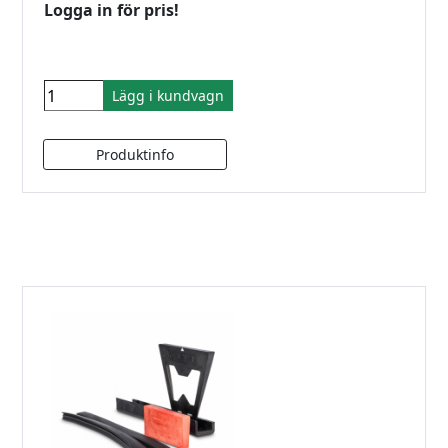
Logga in för pris!
Lägg i kundvagn