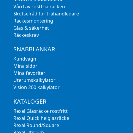
Vård av rostfria räcken
Skötselråd för trähandledare
Räckesmontering
Glas & säkerhet
Räckeskrav
SNABBLÄNKAR
Kundvagn
Mina sidor
Mina favoriter
Uterumskalkylator
Vision 200 kalkylator
KATALOGER
Rexal Glasräcke rostfritt
Rexal Quick helglasräcke
Rexal Round/Square
Rexal Uterum