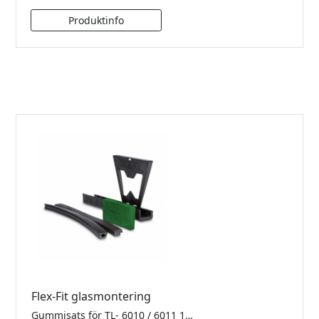
Flex-Fit glasmontering
Gummisats för TL- 6010 / 6011 1.0kN Finns i 2500mm, 5000mm samt 25meter