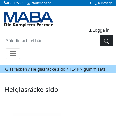
035-135590
info@maba.se
Kundvagn
Logga in
Glasräcken /
Helglasräcke sido
/ TL-1kN gummisats
Helglasräcke sido