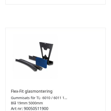
Flex-Fit glasmontering
Gummisats för TL- 6010 / 6011 1.0kN Finns i 2500mm, 5000mm samt 25meter
Blå 19mm 5000mm
Art nr: 90050511900