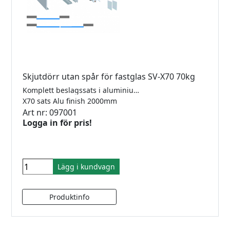
Skjutdörr utan spår för fastglas SV-X70 70kg
Komplett beslagssats i aluminium för tak- eller väggmontering för 1 dörr med 2 softclose. För 8-10mm glas. Längd 2000mm. Maxvikt 70kg. Kräver ej hål i glas. Godkänd för dusch.
X70 sats Alu finish 2000mm
Art nr: 097001
Logga in för pris!
Lägg i kundvagn