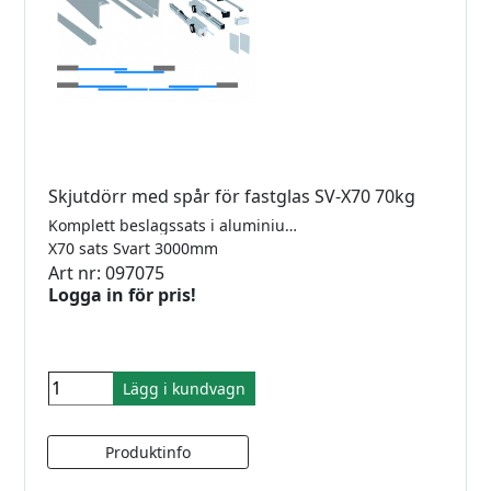
Skjutdörr med spår för fastglas SV-X70 70kg
Komplett beslagssats i aluminium för tak- eller väggmontering för 1 dörr med 2 softclose och ett fastglas. För 8-10mm glas. Längd 3000mm. Maxvikt 70kg. Kräver ej hål i glas. Godkänd för dusch.
X70 sats Svart 3000mm
Art nr: 097075
Logga in för pris!
Lägg i kundvagn