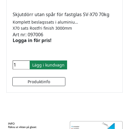
Skjutdörr utan spår för fastglas SV-X70 70kg
Komplett beslagssats i aluminium för tak- eller väggmontering för 1 dörr med 2 softclose. För 8-10mm glas. Längd 3000mm. Maxvikt 70kg. Kräver ej hål i glas. Godkänd för dusch.
X70 sats Rostfri finish 3000mm
Art nr: 097006
Logga in för pris!
Lägg i kundvagn