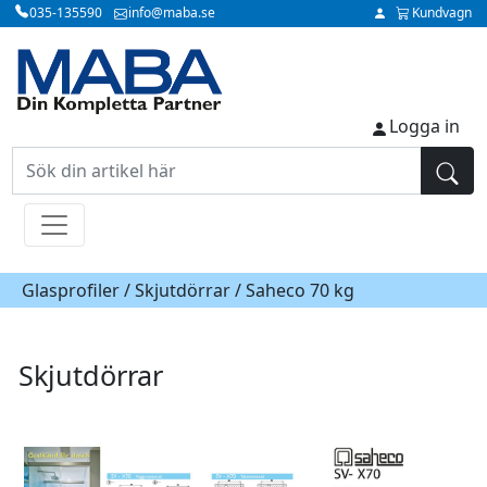
035-135590
info@maba.se
Kundvagn
Logga in
Glasprofiler /
Skjutdörrar
/ Saheco 70 kg
Skjutdörrar