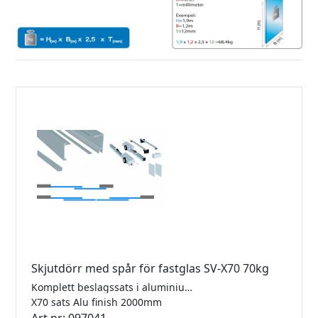
Skjutdörr med spår för fastglas SV-X70 70kg
Komplett beslagssats i aluminium för tak- eller väggmontering för 1 dörr med 2 softclose och ett fastglas. För 8-10mm glas. Längd 2000mm. Maxvikt 70kg. Kräver ej hål i glas. Godkänd för dusch.
X70 sats Alu finish 2000mm