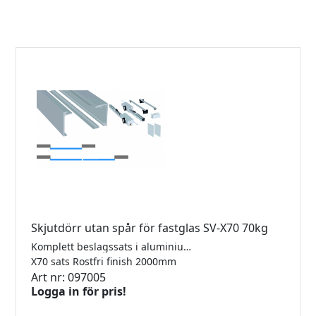
Skjutdörr utan spår för fastglas SV-X70 70kg
Komplett beslagssats i aluminium för tak- eller väggmontering för 1 dörr med 2 softclose. För 8-10mm glas. Längd 2000mm. Maxvikt 70kg. Kräver ej hål i glas. Godkänd för dusch.
X70 sats Rostfri finish 2000mm
Art nr: 097005
Logga in för pris!