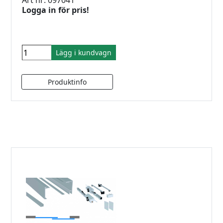
Art nr: 097041
Logga in för pris!
Lägg i kundvagn