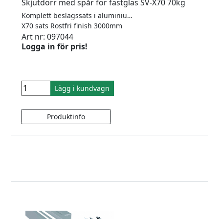
Skjutdörr med spår för fastglas SV-X70 70kg
Komplett beslagssats i aluminium för tak- eller väggmontering för 1 dörr med 2 softclose och ett fastglas. För 8-10mm glas. Längd 3000mm. Maxvikt 70kg. Kräver ej hål i glas. Godkänd för dusch.
X70 sats Rostfri finish 3000mm
Art nr: 097044
Logga in för pris!
Lägg i kundvagn