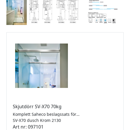
Skjutdörr SV-X70 70kg
Komplett Saheco beslagssats för nischmontering i krom med 1 dörr och 2 softclose, 8-10mm glas. SV-X70 är godkänd för dusch. Längd 2130mm. Maxvikt 70kg.
SV-X70 dusch Krom 2130
Art nr: 097101