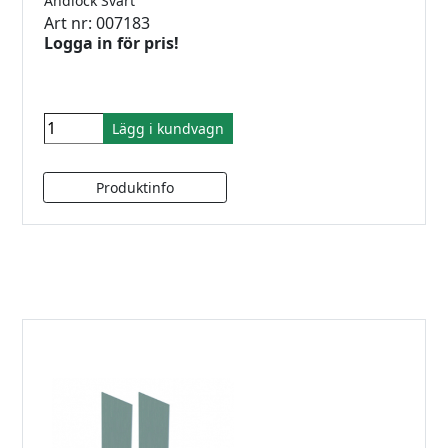
Ändlock Svart
Art nr: 007183
Logga in för pris!
Lägg i kundvagn