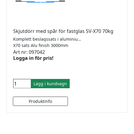
Skjutdörr med spår för fastglas SV-X70 70kg
Komplett beslagssats i aluminium för tak- eller väggmontering för 1 dörr med 2 softclose och ett fastglas. För 8-10mm glas. Längd 3000mm. Maxvikt 70kg. Kräver ej hål i glas. Godkänd för dusch.
X70 sats Alu finish 3000mm
Art nr: 097042
Logga in för pris!
Lägg i kundvagn