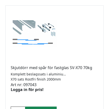
Skjutdörr med spår för fastglas SV-X70 70kg
Komplett beslagssats i aluminium för tak- eller väggmontering för 1 dörr med 2 softclose och ett fastglas. För 8-10mm glas. Längd 2000mm. Maxvikt 70kg. Kräver ej hål i glas. Godkänd för dusch.
X70 sats Rostfri finish 2000mm
Art nr: 097043
Logga in för pris!