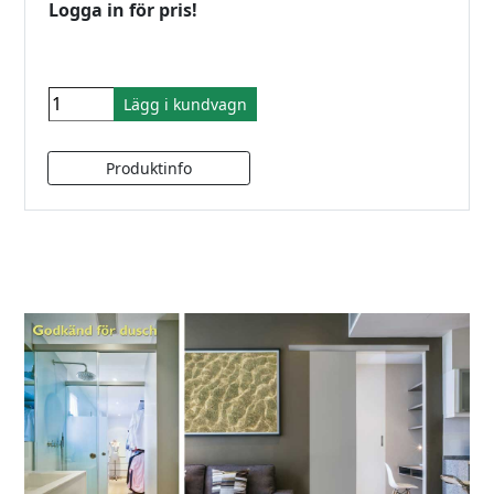
Logga in för pris!
Lägg i kundvagn