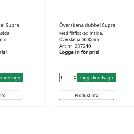
el Supra
Överskena dubbel Supra
nsida.
Med filtflockad insida.
00mm
Överskena 5000mm
Art nr: 297240
ris!
Logga in för pris!
i kundvagn
Lägg i kundvagn