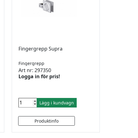
Fingergrepp Supra
Fingergrepp
Art nr: 297350
Logga in för pris!
Lägg i kundvagn