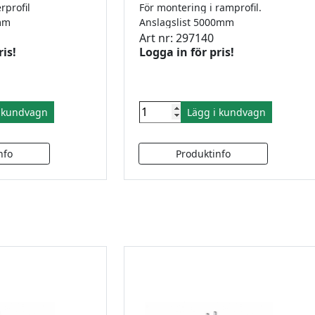
rprofil
För montering i ramprofil.
0mm
Anslagslist 5000mm
Art nr: 297140
ris!
Logga in för pris!
i kundvagn
Lägg i kundvagn