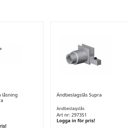
a låsning
Ändbeslagslås Supra
ra
Ändbeslagslås
Art nr: 297351
Logga in för pris!
ris!