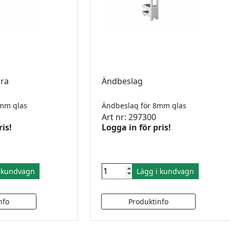
pra
Ändbeslag
6mm glas
Ändbeslag för 8mm glas
Art nr: 297300
ris!
Logga in för pris!
i kundvagn
Lägg i kundvagn