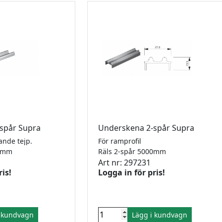
spår Supra
Underskena 2-spår Supra
ande tejp.
För ramprofil
000mm
Räls 2-spår 5000mm
Art nr: 297231
ris!
Logga in för pris!
i kundvagn
Lägg i kundvagn