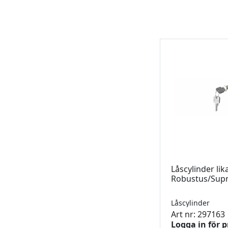
Låscylinder lik
Robustus/Sup
Låscylinder
Art nr: 297163
Logga in för p