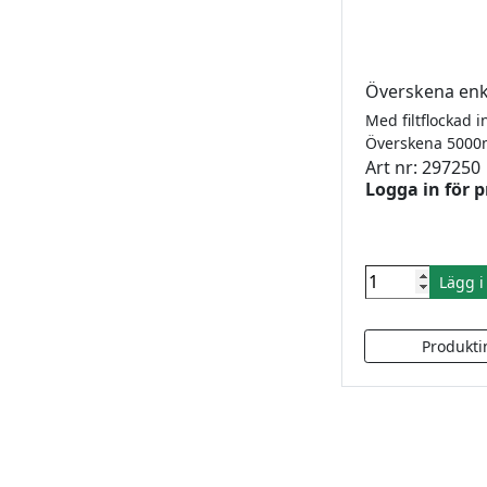
Överskena enk
Med filtflockad i
Överskena 50
Art nr: 297250
Logga in för p
Lägg 