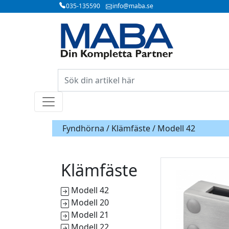
035-135590
info@maba.se
Fyndhörna /
Klämfäste
/ Modell 42
Klämfäste
Modell 42
Modell 20
Modell 21
Modell 22