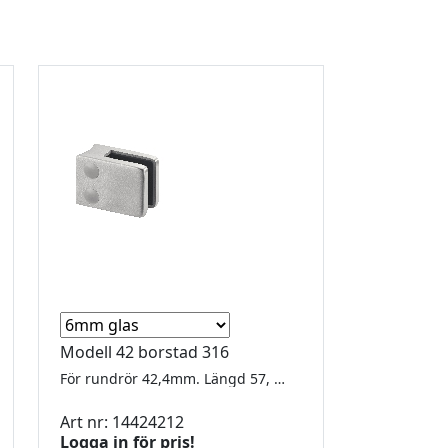
Modell 42 borstad 316
För rundrör 42,4mm. Längd 57, bredd 30, höjd 45mm. För 8-12.76mm glas. Underplatta ingår Utförsäljning, gummi finns kvar för 6,76 - 8 - 8,38 - 10 - 10,76 - 12
Art nr: 14424212
Logga in för pris!