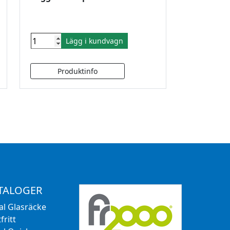
Lägg i kundvagn
TALOGER
al Glasräcke
fritt