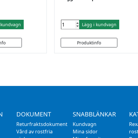
i kundvagn
Lägg i kundvagn
N
DOKUMENT
SNABBLÄNKAR
KA
Returfraktsdokument
Kundvagn
Rex
Vård av rostfria
Mina sidor
rost