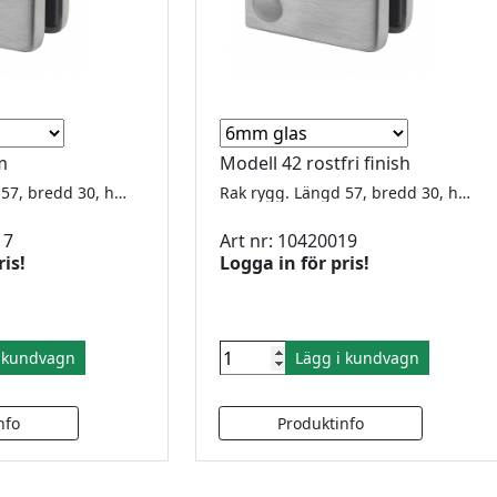
om
Modell 42 rostfri finish
Rak rygg. Längd 57, bredd 30, höjd 45mm. För 8-12.76mm glas. Underplatta ingår Utförsäljning, gummi finns kvar för 6,76 - 8 - 8,38 - 10 - 10,76 - 12
Rak rygg. Längd 57, bredd 30, höjd 45mm. För 8-12.76mm glas. Underplatta ingår Utförsäljning, gummi finns kvar för 6,76 - 8 - 8,38 - 10 - 10,76 - 12
17
Art nr: 10420019
ris!
Logga in för pris!
i kundvagn
Lägg i kundvagn