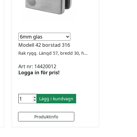
Modell 42 borstad 316
Rak rygg. Längd 57, bredd 30, höjd 45mm. För 8-12.76mm glas. Underplatta ingår Utförsäljning, gummi finns kvar för 6,76 - 8 - 8,38 - 10 - 10,76 - 12
Art nr: 14420012
Logga in för pris!
Lägg i kundvagn