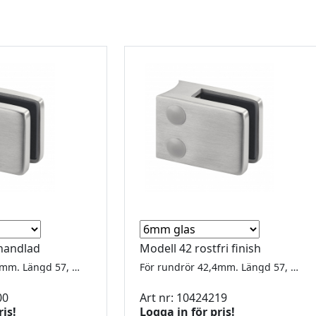
ehandlad
Modell 42 rostfri finish
För rundrör 42,4mm. Längd 57, bredd 30, höjd 45mm. För 8-12.76mm glas. Underplatta ingår Utförsäljning, gummi finns kvar för 6,76 - 8 - 8,38 - 10 - 10,76 - 12
För rundrör 42,4mm. Längd 57, bredd 30, höjd 45mm. För 8-12.76mm glas. Underplatta ingår Utförsäljning, gummi finns kvar för 6,76 - 8 - 8,38 - 10 - 10,76 - 12
00
Art nr: 10424219
ris!
Logga in för pris!